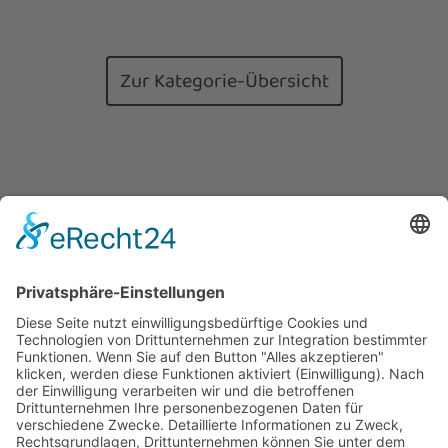
Zur Kategorie-Übersicht
ZCN Fiber GmbH
Beratgerstr. 36
44149 Dortmund
T:
+49 231 9933648
F: +49 231 98650990